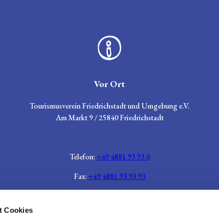
Zeichen für Informationen
Vor Ort
Tourismusverein Friedrichstadt und Umgebung e.V.
Am Markt 9 / 25840 Friedrichstadt
Telefon:
+49 4881 93 93 0
Fax:
+49 4881 93 93 93
E-Mail:
info@friedrichstadt.de
t Cookies
Hier finden Sie unsere aktuellen Öffnungszeiten