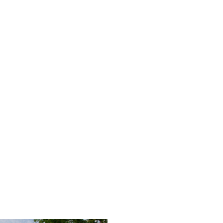
n
adt