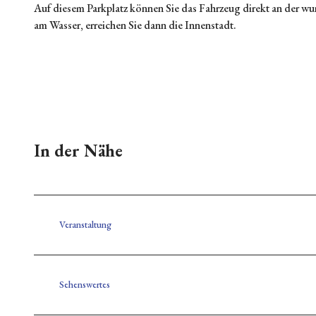
Auf diesem Parkplatz können Sie das Fahrzeug direkt an der wu
adt
t
führu
am Wasser, erreichen Sie dann die Innenstadt.
Galerie
ngen
Touris
und
tinfor
Ateliers
matio
Umgeb
n
g
Friedri
chstad
t
In der Nähe
Grupp
enang
ebote
Gut zu
Veranstaltung
wissen
Karte
Sehenswertes