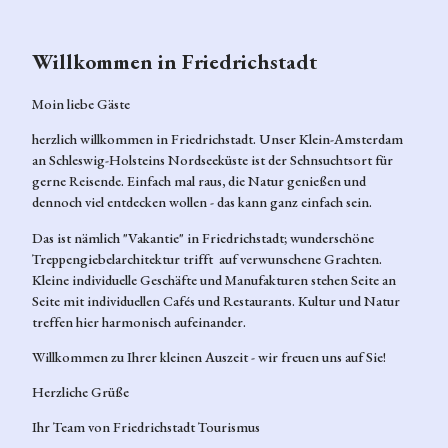
e &
digkeiten
Presse
The
unterw
Kulinarik
men
egs in
in
Willkommen in Friedrichstadt
Erle
Friedri
Friedrichst
bnis
chstadt
adt
Moin liebe Gäste
se
Übern
Veranstaltu
buch
achten
herzlich willkommen in Friedrichstadt. Unser Klein-Amsterdam
ngen
en
in
an Schleswig-Holsteins Nordseeküste ist der Sehnsuchtsort für
Bummeln
Kri
Friedri
gerne Reisende. Einfach mal raus, die Natur genießen und
in
mi-
chstadt
dennoch viel entdecken wollen - das kann ganz einfach sein.
Friedrichst
Trail
Tourist
adt
s
Das ist nämlich "Vakantie" in Friedrichstadt; wunderschöne
infor
Galerien
Stadt
Treppengiebelarchitektur trifft auf verwunschene Grachten.
mation
und
führ
Kleine individuelle Geschäfte und Manufakturen stehen Seite an
Friedri
Ateliers
unge
Seite mit individuellen Cafés und Restaurants. Kultur und Natur
chstadt
Umgebun
n
treffen hier harmonisch aufeinander.
Grupp
g
enange
Willkommen zu Ihrer kleinen Auszeit - wir freuen uns auf Sie!
bote
Herzliche Grüße
Gut zu
wissen
Ihr Team von Friedrichstadt Tourismus
Karte