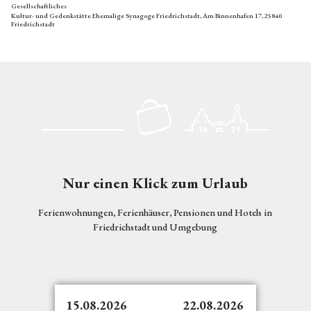
'
e
Gesellschaftliches
c
n
A
n
Kultur- und Gedenkstätte Ehemalige Synagoge Friedrichstadt, Am Binnenhafen 17, 25840
h
Friedrichstadt
k
e
d
k
b
i
o
a
e
r
d
h
d
-
i
e
S
s
o
u
t
n
m
o
t
m
Logo Friedrichstadt
r
o
e
i
t
r
Nur einen Klick zum Urlaub
s
a
o
c
l
f
h
Ferienwohnungen, Ferienhäuser, Pensionen und Hotels in
!
L
e
Friedrichstadt und Umgebung
E
o
A
i
v
l
n
e
t
e
'
s
m
ö
t
15.08.2026
22.08.2026
u
f