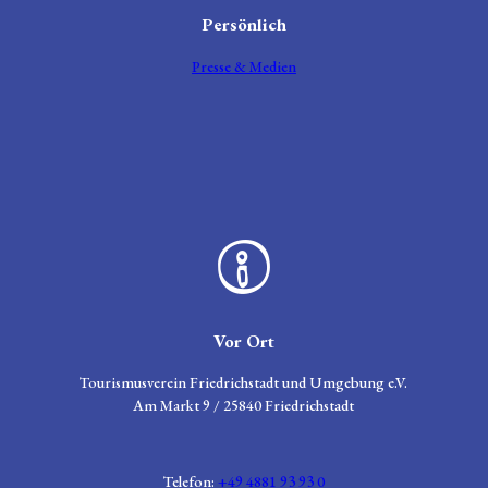
t
Persönlich
d
e
Presse & Medien
m
A
k
k
o
r
d
e
o
n
Zeichen für Informationen
'
ö
Vor Ort
f
f
Tourismusverein Friedrichstadt und Umgebung e.V.
n
Am Markt 9 / 25840 Friedrichstadt
e
n
Telefon:
+49 4881 93 93 0