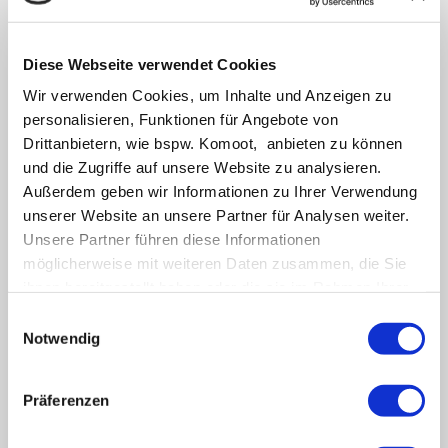
Gut zu
wissen
Karte
Diese Webseite verwendet Cookies
Wir verwenden Cookies, um Inhalte und Anzeigen zu
Für den Gaumen
S
Für den Gaumen Köstliches aus Friedrichstadt Das Lebensgefühl in unserer schönen Stadt hat 
Sc
personalisieren, Funktionen für Angebote von
Drittanbietern, wie bspw. Komoot, anbieten zu können
und die Zugriffe auf unsere Website zu analysieren.
Außerdem geben wir Informationen zu Ihrer Verwendung
unserer Website an unsere Partner für Analysen weiter.
Unsere Partner führen diese Informationen
Logo Friedrichstadt
möglicherweise mit weiteren Daten zusammen, die Sie
ihnen bereitgestellt haben oder die sie im Rahmen Ihrer
Nur einen Klick zum Urlaub
Nutzung der Dienste gesammelt haben.
E
Notwendig
i
Ferienwohnungen, Ferienhäuser, Pensionen und Hotels in
n
Friedrichstadt und Umgebung
w
Präferenzen
i
l