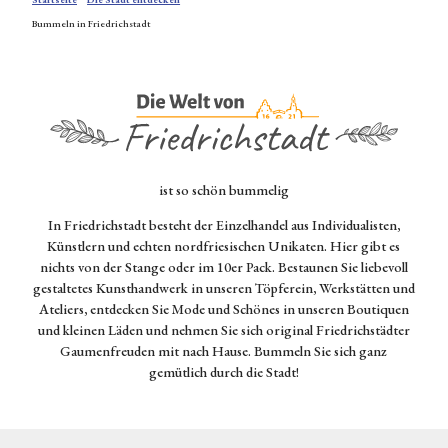
digkeiten
Bummeln in Friedrichstadt
Kulinarik
in
Friedrichst
adt
Veranstaltu
ngen
Die Welt von Friedrichstadt - Bild
Bummeln
ist so schön bummelig
in
Friedrichst
In Friedrichstadt besteht der Einzelhandel aus Individualisten,
adt
Künstlern und echten nordfriesischen Unikaten. Hier gibt es
Galerien
nichts von der Stange oder im 10er Pack. Bestaunen Sie liebevoll
und
gestaltetes Kunsthandwerk in unseren Töpferein, Werkstätten und
Ateliers
Ateliers, entdecken Sie Mode und Schönes in unseren Boutiquen
Umgebun
und kleinen Läden und nehmen Sie sich original Friedrichstädter
g
Gaumenfreuden mit nach Hause. Bummeln Sie sich ganz
gemütlich durch die Stadt!
Reise
planen
Alle
Live