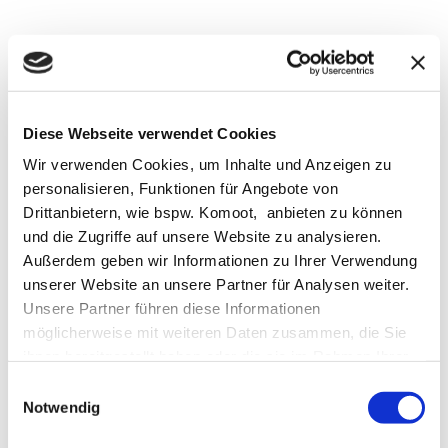
tonalto
Keramikwerkstatt
Diese Webseite verwendet Cookies
Wir verwenden Cookies, um Inhalte und Anzeigen zu
personalisieren, Funktionen für Angebote von
Drittanbietern, wie bspw. Komoot, anbieten zu können
und die Zugriffe auf unsere Website zu analysieren.
Außerdem geben wir Informationen zu Ihrer Verwendung
unserer Website an unsere Partner für Analysen weiter.
Unsere Partner führen diese Informationen
Galerie
Widderhuus
möglicherweise mit weiteren Daten zusammen, die Sie
ihnen bereitgestellt haben oder die sie im Rahmen Ihrer
Nutzung der Dienste gesammelt haben.
E
Notwendig
i
n