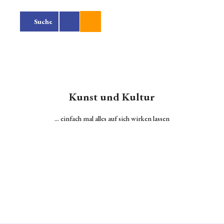
Z
u
Suche
m
I
n
h
a
l
Startseite
t
Kunst und Kultur
Alle
Themen
... einfach mal alles auf sich wirken lassen
Die Stadt
entdecken
Alle
Themen
Aktivitäten
in
Friedrichst
adt
Sehenswür