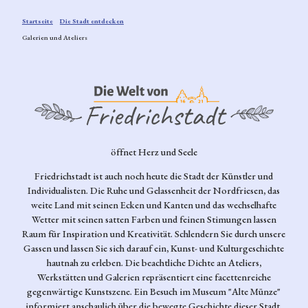
digkeiten
Startseite
Die Stadt entdecken
Kulinarik
Galerien und Ateliers
in
Friedrichst
adt
Veranstaltu
ngen
Bummeln
Die Welt von Friedrichstadt - Bild
in
Friedrichst
öffnet Herz und Seele
adt
Friedrichstadt ist auch noch heute die Stadt der Künstler und
Galerien
Individualisten. Die Ruhe und Gelassenheit der Nordfriesen, das
und
weite Land mit seinen Ecken und Kanten und das wechselhafte
Ateliers
Wetter mit seinen satten Farben und feinen Stimungen lassen
Umgebun
Raum für Inspiration und Kreativität. Schlendern Sie durch unsere
g
Gassen und lassen Sie sich darauf ein, Kunst- und Kulturgeschichte
hautnah zu erleben. Die beachtliche Dichte an Ateliers,
Reise
Werkstätten und Galerien repräsentiert eine facettenreiche
planen
gegenwärtige Kunstszene. Ein Besuch im Museum "Alte Münze"
Alle
informiert anschaulich über die bewegte Geschichte dieser Stadt.
Live