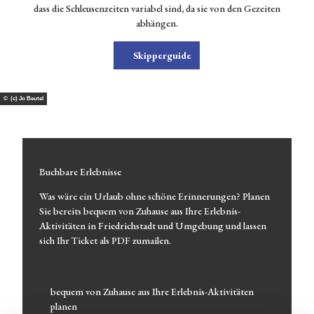
dass die Schleusenzeiten variabel sind, da sie von den Gezeiten
abhängen.
Live
vor
Skipperguide
Ort
Alle
Presse
The
men
© (c) Jo Beutel
Erle
bnis
se
buch
Buchbare Erlebnisse
en
Kri
Was wäre ein Urlaub ohne schöne Erinnerungen? Planen
mi-
Sie bereits bequem von Zuhause aus Ihre Erlebnis-
Trail
Aktivitäten in Friedrichstadt und Umgebung und lassen
s
sich Ihr Ticket als PDF zumailen.
Stadt
führ
unge
bequem von Zuhause aus Ihre Erlebnis-Aktivitäten
n
planen