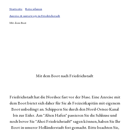
digkeiten
e &
Startseite
Reise planen
unterw
Kulinarik
egs in
in
Anreise & unterwegs in Friedrichstadt
Friedri
Friedrichst
Mit dem Boot
chstadt
adt
Übern
Veranstaltu
achten
ngen
in
Bummeln
Friedri
in
chstadt
Friedrichst
Tourist
adt
infor
Galerien
Mit dem Boot nach Friedrichstadt
mation
und
Friedri
Ateliers
chstadt
Umgebun
Friedrichstadt hat die Nordsee fast vor der Nase. Eine Anreise mit
Grupp
g
dem Boot bietet sich daher für Sie als Freizeitkapitän mit eigenem
enange
Boot unbedingt an. Schippern Sie durch den Nord-Ostsee-Kanal
bote
bis zur Eider. Am "Alten Hafen" passieren Sie die Schleuse und
Gut zu
noch bevor Sie "Ahoi Friedrichstadt!" sagen können, haben Sie Ihr
wissen
Boot in unserer Holländerstadt fest gemacht. Bitte beachten Sie,
Karte