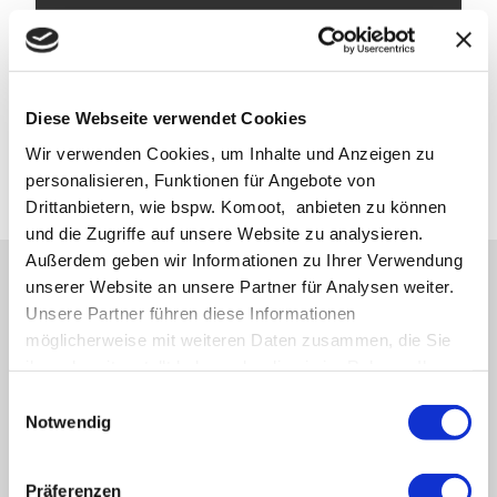
in Friedrichstadt und Umgebung
Ticket bequem als PDF per Mail bekommen
Diese Webseite verwendet Cookies
Jetzt buchen
Wir verwenden Cookies, um Inhalte und Anzeigen zu
personalisieren, Funktionen für Angebote von
Drittanbietern, wie bspw. Komoot, anbieten zu können
und die Zugriffe auf unsere Website zu analysieren.
Außerdem geben wir Informationen zu Ihrer Verwendung
unserer Website an unsere Partner für Analysen weiter.
Unsere Partner führen diese Informationen
möglicherweise mit weiteren Daten zusammen, die Sie
ihnen bereitgestellt haben oder die sie im Rahmen Ihrer
Logo Friedrichstadt
Nutzung der Dienste gesammelt haben.
E
Notwendig
i
Nur einen Klick zum Urlaub
n
w
Ferienwohnungen, Ferienhäuser, Pensionen und Hotels in
Präferenzen