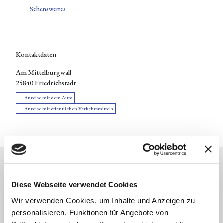
T
Sehenswertes
V
.
j
p
Kontaktdaten
g
Am Mittelburgwall
25840
Friedrichstadt
Anreise mit dem Auto
Anreise mit öffentlichen Verkehrsmitteln
Diese Webseite verwendet Cookies
Wir verwenden Cookies, um Inhalte und Anzeigen zu
Logo Friedrichstadt
personalisieren, Funktionen für Angebote von