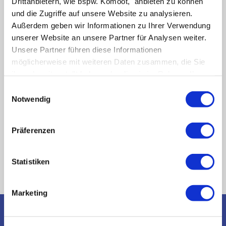
Drittanbietern, wie bspw. Komoot, anbieten zu können
Nur einen Klick zum Urlaub
und die Zugriffe auf unsere Website zu analysieren.
Außerdem geben wir Informationen zu Ihrer Verwendung
Ferienwohnungen, Ferienhäuser, Pensionen und Hotels in
unserer Website an unsere Partner für Analysen weiter.
Friedrichstadt und Umgebung
Unsere Partner führen diese Informationen
möglicherweise mit weiteren Daten zusammen, die Sie
ihnen bereitgestellt haben oder die sie im Rahmen Ihrer
Nutzung der Dienste gesammelt haben.
E
16.08.2026
23.08.2026
Notwendig
i
Anreise
Abreise
n
w
Präferenzen
Erwachsene
Kinder
i
l
Jetzt buchen
l
Statistiken
i
g
Marketing
u
n
g