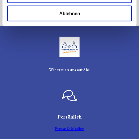
Jetzt buchen
h
l
Ablehnen
Logo Tourismusverein Friedrichstadt
Wir freuen uns auf Sie!
Sprechblase
Persönlich
Presse & Medien