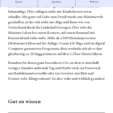
Die Miniaturwelt zum Staunen
e &
Route
Anrufen
Website
digkeiten
Presse
The
In Friedrichstadt steht Schleswig-Holsteins größte Modellbahn-
unterw
Kulinarik
men
Schauanlage. Hier schlagen nicht nur Kinderherzen etwas
egs in
in
Erle
schneller. Mit ganz viel Liebe zum Detail wurde eine Miniaturwelt
Friedri
Friedrichst
bnis
geschaffen, in der sich nicht nur Züge und Busse wie von
chstadt
adt
se
Geisterhand durch die Landschaft bewegen. Hier tobt das
Übern
Veranstaltu
buch
Miniatur-Leben bei einem Konzert, auf einem Rummel mit
achten
ngen
en
Riesenrad und vieles mehr. Mehr als 4.500 Miniaturpersonen
in
Bummeln
Kri
(Mobazaner) leben auf der Anlage. Genau 101 Züge sind im digital
Friedri
in
mi-
Computer gesteuerten Programm, diese wechseln sich ab so dass
chstadt
Friedrichst
Trail
gleichzeitig ca. 20 Zuggarnituren auf über 1,3 km Gleisen fahren.
Tourist
adt
s
infor
Besuchen Sie diesen ganz besonderen Ort, an dem es innerhalb
Galerien
Stadt
mation
weniger Stunden mehrmals Tag und Nacht wird, ein Feuerwerk
und
führ
Friedri
am Nachthimmel erstrahlt oder ein Gewitter mit Blitz und
Ateliers
unge
chstadt
Donner tobt. Klingt seltsam? Ist aber wahr und wirklich grandios!
Umgebun
n
Grupp
g
enange
bote
Gut zu
Gut zu wissen
wissen
Karte