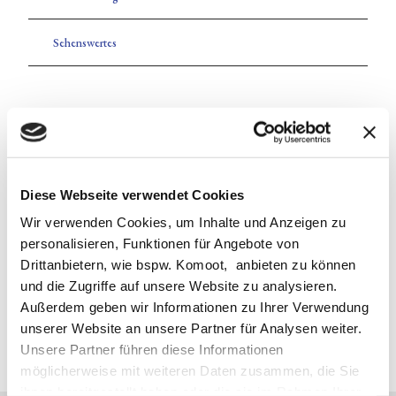
Sehenswertes
Kontaktdaten
Modellbahnzauber Friedrichstadt
Brückenstraße 18
25840
Friedrichstadt
Diese Webseite verwendet Cookies
+49 4881938858
Wir verwenden Cookies, um Inhalte und Anzeigen zu
info@modellbahn-zauber.de
personalisieren, Funktionen für Angebote von
Drittanbietern, wie bspw. Komoot, anbieten zu können
Website
und die Zugriffe auf unsere Website zu analysieren.
Anreise mit dem Auto
Außerdem geben wir Informationen zu Ihrer Verwendung
Anreise mit öffentlichen Verkehrsmitteln
unserer Website an unsere Partner für Analysen weiter.
Unsere Partner führen diese Informationen
möglicherweise mit weiteren Daten zusammen, die Sie
ihnen bereitgestellt haben oder die sie im Rahmen Ihrer